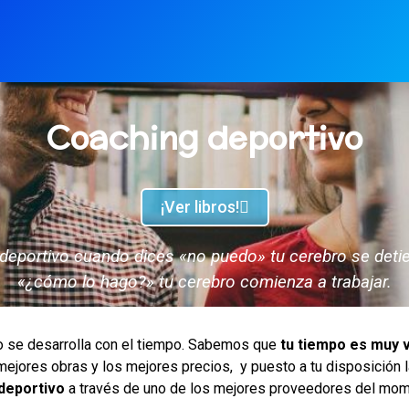
Coaching deportivo
¡Ver libros!
 deportivo cuando dices «no puedo» tu cerebro se deti
«¿cómo lo hago?» tu cerebro comienza a trabajar.
o se desarrolla con el tiempo. Sabemos que
tu tiempo es muy v
jores obras y los mejores precios, y puesto a tu disposición l
 deportivo
a través de uno de los mejores proveedores del mom