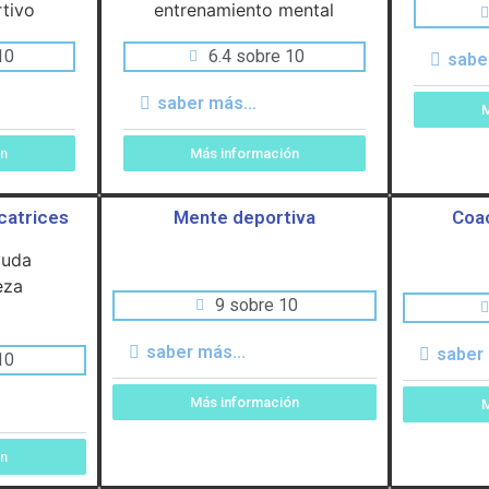
10
6.4 sobre 10
sabe
saber más...
M
ón
Más información
icatrices
Mente deportiva
Coac
9 sobre 10
saber más...
saber 
10
Más información
M
ón