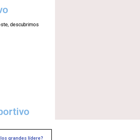
vo
este, descubrimos
portivo
los grandes lídere?