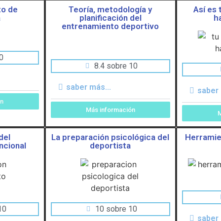
to de
Teoría, metodología y
Así es
a
planificación del
h
entrenamiento deportivo
0
8.4 sobre 10
saber más...
saber 
ón
Más información
M
del
La preparación psicológica del
Herramie
ncional
deportista
10
10 sobre 10
saber 