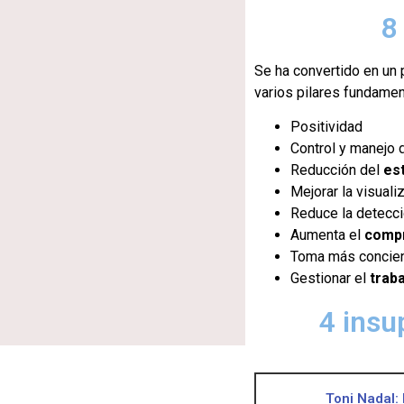
8
Se ha convertido en un p
varios pilares fundamen
Positividad
Control y manejo
Reducción del
es
Mejorar la visuali
Reduce la detecci
Aumenta el
comp
Toma más concien
Gestionar el
trab
4 insu
Toni Nadal: 