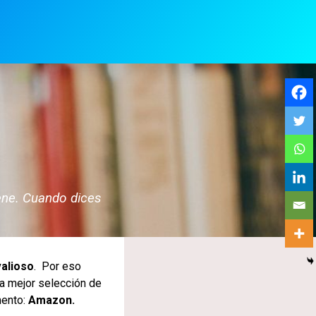
ene. Cuando dices
alioso
. Por eso
a mejor selección de
ento:
Amazon.