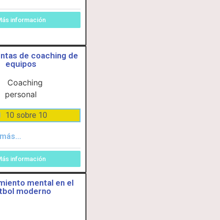
ás información
ntas de coaching de
equipos
10 sobre 10
más...
ás información
miento mental en el
tbol moderno