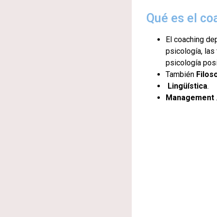
Qué es el co
El coaching de
psicología, las
psicología posi
También
Filos
Lingüística
.
Management