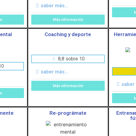
saber más...
M
ón
Más información
ental
Coaching y deporte
Herramie
8,8 sobre 10
10
saber más...
saber 
Más información
ón
M
 mente
Re-prográmate
Entrena
fú