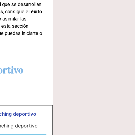
l que se desarrollan
es
, consigue el
éxito
 asimilar las
n esta sección
e puedas iniciarte o
ortivo
hing deportivo