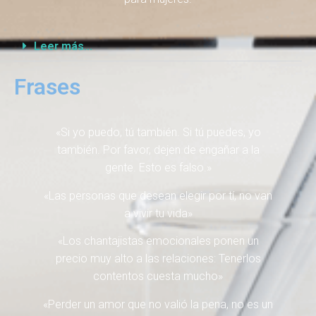
Leer más...
Frases
«Si yo puedo, tú también. Si tú puedes, yo
también. Por favor, dejen de engañar a la
gente. Esto es falso.»
«Las personas que desean elegir por tí, no van
a vivir tu vida»
«Los chantajistas emocionales ponen un
precio muy alto a las relaciones: Tenerlos
contentos cuesta mucho»
«Perder un amor que no valió la pena, no es un