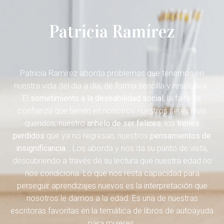
Patricia Ramírez
Patricia Ramírez aborda problemas que tenemos en
nuestra vida del día a día, de forma sencilla y resolutiva.
El
sometimiento a la deseabilidad social
, la falta de
confianza que tienen en nosotros nuestros seres más
queridos, nuestro
anhelo de ser felices
, los
trenes
perdidos
que ya no regresan, nuestros
pensamientos de
insignificancia
… Los aborda y nos da su punto de vista,
descubriendo a través de su lectura que nuestra edad no
nos condiciona. Lo que nos resta capacidad para
perseguir aprendizajes nuevos es la interpretación que
nosotros le damos a la edad. Es una de nuestras
escritoras favoritas en la temática de libros de autoayuda
para mujeres.