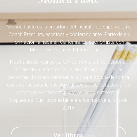
Mónica Fusté es la creadora del Instituto de Superación y
Coach Premium, escritora y conferenciante.
Parte de su
formación la hace en California.
Es economista con
Máster en Finanzas Internacionales.
Nos habla de «reinventarse» con éxito a nivel personal,
añadiendo a este trabajo el identificar y limitar a las
personas «tóxicas», detener la «comparación» de forma
continua, superar la envidia o descubrir las lealtades a los
demás que sabotean nuestras vidas, entre otras
propuestas.
Sus libros están entre los más vendidos del
2.018
Ver libros