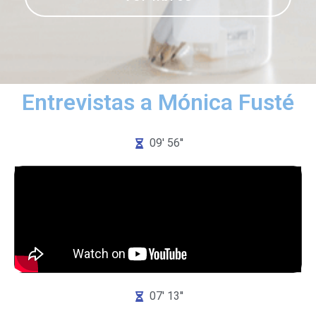
Entrevistas a Mónica Fusté
09' 56''
07' 13''