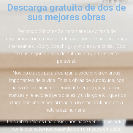
Descarga gratuita de dos de
sus mejores obras
Fernando Sánchez Salinero tiene la cortesía de
regalarnos la interesante lectura de dos de sus obras más
interesantes. «Story Coaching» y «No es una crisis». Dos
de sus mejores libros de autoayuda y crecimiento
personal.
Nos da claves para alcanzar la excelencia en áreas
importantes de la vida. En sus obras de autoayuda, nos
habla de crecimiento personal, liderazgo, inspiración,
finanzas y relaciones personales, y un largo etc.. que nos
dirige con una especial magia a lo más profundo de la
naturaleza humana.
En su libro «No es una crisis», nos hace ver la crisis actual
por la que estamos pasando, con un nuevo enfoque.