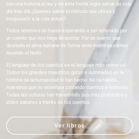
con una historia al rey y de esta forma logra salvar su vida
día tras día ¿Quieres saber el método que utiliza y
traspasarlo a la vida actual?
Todos tenemos un hueco esperando a ser rellenado por
un cuento que nos haga despertar. Por un cuento que
desnuda el alma humana de forma lenta mientras vamos
leyendo el texto.
El lenguaje de los cuentos es el lenguaje más universal.
Todos los grandes maestros, gurus e iluminados en la
historia de la humanidad lo han hecho. No ha habido
maestros que no enseñara contando cuentos e historias.
Todas las culturas han transmitido sus más profundos y
útiles saberes a través de los cuentos.
Ver libros