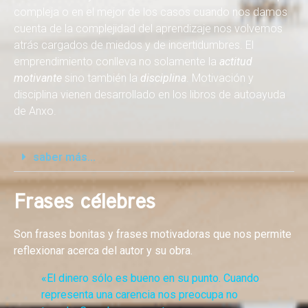
compleja o en el mejor de los casos cuando nos damos
cuenta de la complejidad del aprendizaje nos volvemos
atrás cargados de miedos y de incertidumbres. El
emprendimiento conlleva no solamente la
actitud
motivante
sino también la
disciplina
. Motivación y
disciplina vienen desarrollado en los libros de autoayuda
de Anxo.
saber más...
Frases célebres
Son frases bonitas y frases motivadoras que nos permite
reflexionar acerca del autor y su obra.
«El dinero sólo es bueno en su punto. Cuando
representa una carencia nos preocupa no