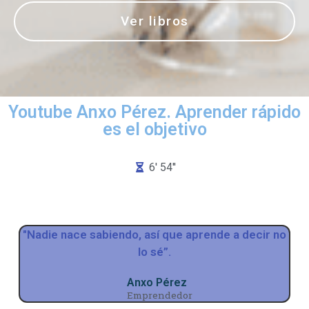
Ver libros
Youtube Anxo Pérez. Aprender rápido
es el objetivo
6' 54''
"Nadie nace sabiendo, así que aprende a decir no
lo sé”.
Anxo Pérez
Emprendedor