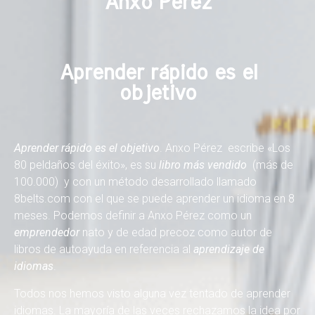
Anxo Pérez
Aprender rápido es el
objetivo
Aprender rápido es el objetivo
. Anxo Pérez escribe «Los
80 peldaños del éxito», es su
libro más vendido
(más de
100.000) y con un método desarrollado llamado
8belts.com
con el que se puede aprender un idioma en 8
meses. Podemos definir a Anxo Pérez como un
emprendedor
nato y de edad precoz como autor de
libros de autoayuda en referencia al
aprendizaje de
idiomas
.
Todos nos hemos visto alguna vez tentado de aprender
idiomas. La mayoría de las veces rechazamos la idea por