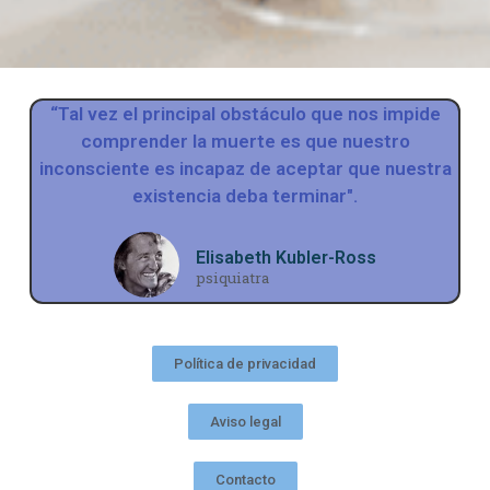
“Tal vez el principal obstáculo que nos impide
comprender la muerte es que nuestro
inconsciente es incapaz de aceptar que nuestra
existencia deba terminar".
Elisabeth Kubler-Ross
psiquiatra
Política de privacidad
Aviso legal
Contacto