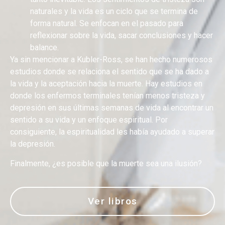
naturales y la vida es un ciclo que se termina de
forma natural. Se enfocan en el pasado para
reflexionar sobre la vida, sacar conclusiones y hacer
balance.
Ya sin mencionar a Kubler-Ross, se han hecho numerosos
estudios donde se relaciona el sentido que se ha dado a
la vida y la aceptación hacia la muerte.
Hay estudios en
donde los enfermos terminales tenían menos tristeza y
depresión en sus últimas semanas de vida al encontrar un
sentido a su vida y un enfoque espiritual. Por
consiguiente
, la
espiritualidad les había ayudado a superar
la depresión.
Finalmente,
¿es posible que la muerte sea una ilusión?
Ver libros