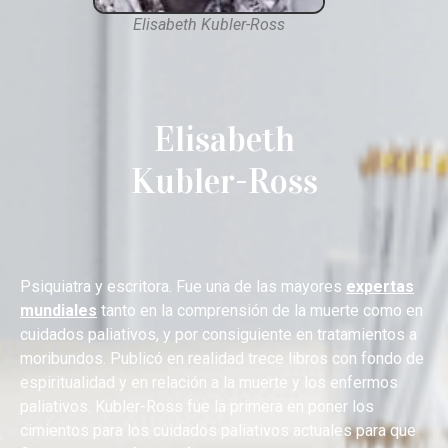
Elisabeth Kubler-Ross
Elisabeth
Kubler-Ross
Psiquiatra y escritora.
Fue una de las mayores
expertas
mundiales
tanto en la comprensión de la muerte como en
cuidados paliativos, y por consiguiente en tratamientos a
moribundos.
Publicó en realidad trece libros con fondo de
espiritualidad y en relación a la muerte y los enfermos
paliativos.
Kubler-Ross fue la primera en poner los
cimientos para los cuidados paliativos actuales para que