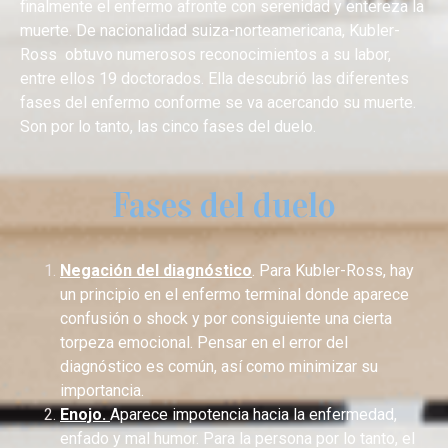
finalmente el enfermo afronte con serenidad y entereza la
muerte.
De nacionalidad suiza-norteamericana, Kubler-
Ross obtuvo numerosos reconocimientos a su labor,
entre ellos 19 doctorados.
Ella descubrió las diferentes
fases del enfermo conforme se va acercando su muerte.
Son por lo tanto, las cinco fases del duelo.
Fases del duelo
Negación del diagnóstico
. Para Kubler-Ross, hay
un principio
en el enfermo terminal donde aparece
confusión o shock y por consiguiente una cierta
torpeza emocional. Pensar en el
error del
diagnóstico es común, así como minimizar su
importancia.
Enojo.
Aparece impotencia hacia la enfermedad,
enfado y mal humor. Para la persona por lo tanto, el