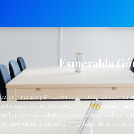
Esmeralda G
, en Finanzas y Dirección de Empresa. Es además anal
secreto según ella es vivir con una serie de rutinas. P
empo libre en vez de dedicarnos a nuestros hobbies, 
e aprovecharlo. En su libro nos habla de la austerida