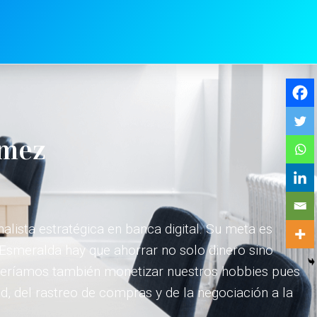
ómez
ista estratégica en banca digital. Su meta es
ara Esmeralda hay que ahorrar no solo dinero sino
deberíamos también monetizar nuestros hobbies pues
d, del rastreo de compras y de la negociación a la