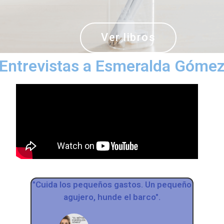
Ver libros
Entrevistas a Esmeralda Góme
"Cuida los pequeños gastos. Un pequeño
agujero, hunde el barco".