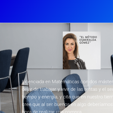
Licenciada en Matemáticas con dos másteres
dejar de trabajar y vivir de las rentas y el 
tiempo y energía, y cita que en nuestro ti
cree que al ser buenos en algo deberíamos d
hora de realizar una compra.